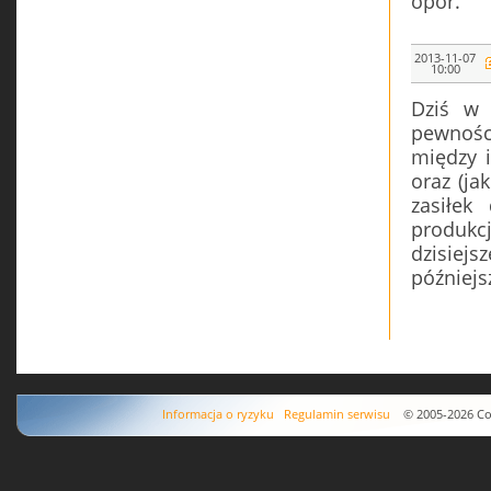
opór.
2013-11-07
10:00
Dziś w 
pewności
między i
oraz (ja
zasiłek
produkc
dzisiejs
późniejs
Informacja o ryzyku
Regulamin serwisu
© 2005-2026 Copyr