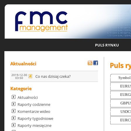
PULS RYNKU
Puls 
Aktualności
2019-12-30
Co nas dzisiaj czeka?
03:50
Kategorie
Aktualności
Raporty codzienne
Komentarze wideo
Raporty tygodniowe
Raporty miesięczne