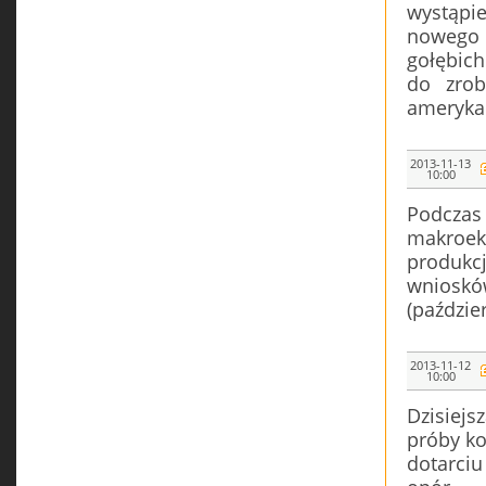
wystąpi
nowego
gołębich
do zrob
ameryka
2013-11-13
10:00
Podcza
makroek
produkc
wniosk
(paździer
2013-11-12
10:00
Dzisiejs
próby ko
dotarciu