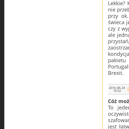
Lekkie?
nie prze
przy ok
świeca j
czy z wy
ale jedn
przysta
zaostrza
kondycj
pakietu 
Portugal
Brexit.
2016-06-24
16:52
Cóż moż
To jede
oczywis
szafowan
jest łat