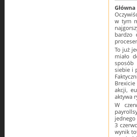
Główna 
Oczywiśc
w tym m
najgorsz
bardzo 
procesem
To już j
miało d
sposób 
siebie i
Faktycz
Brexici
akcji, e
aktywa r
W czerw
payroll
jednego 
3 czerwc
wynik to