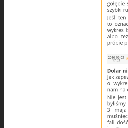
gołębie 
szybki r
Jeśli te
to oznac
wykres b
albo te
próbie p
2016-06-03
17:33
Dolar n
Jak zape
o wykre
nam na e
Nie jest
byliśmy 
3 maja 
muśnięci
fali doś