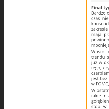
Finał ty
Bardzo o
czas ni
konsolid
zakresie
maja pr
powinno
mocniejs
W istoci
trendu 
już w ok
tego, cz
czerpiem
jest bez
w FOMC, 
W ostatn
takie o
gołębiem
stóp w 