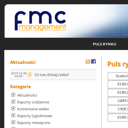
PULS RYNKU
Puls r
Aktualności
2019-12-30
Co nas dzisiaj czeka?
03:50
Kategorie
Aktualności
Raporty codzienne
Komentarze wideo
Raporty tygodniowe
Raporty miesięczne