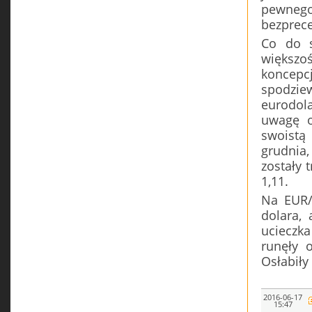
pewneg
bezprec
Co do s
większo
koncepcj
spodzie
eurodol
uwagę o
swoistą
grudnia
zostały 
1,11.
Na EUR/
dolara, 
ucieczka
runęły 
Osłabiły 
2016-06-17
15:47