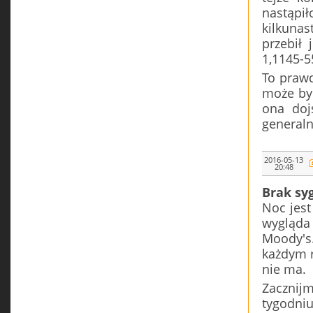
nastąpił
kilkunas
przebił 
1,1145-5
To prawd
może być
ona doj
generaln
2016-05-13
20:48
Brak sy
Noc jest
wygląda 
Moody's
każdym r
nie ma.
Zacznij
tygodni