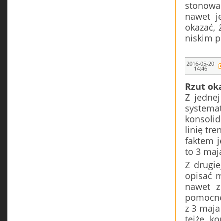
stonowan
nawet j
okazać, 
niskim p
2016-05-20
14:46
Rzut ok
Z jedne
systema
konsoli
linię tr
faktem j
to 3 maj
Z drugie
opisać m
nawet z
pomocne 
z 3 maja
tejże k