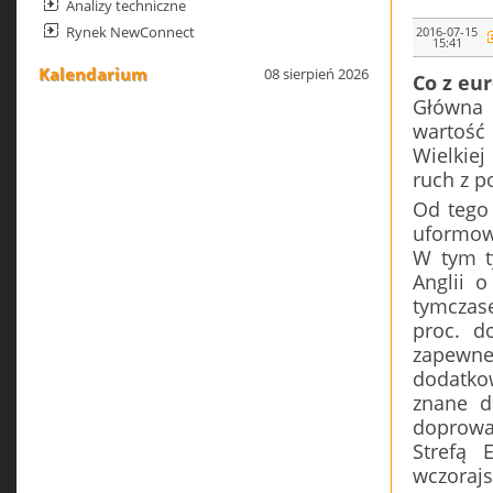
Analizy techniczne
Rynek NewConnect
2016-07-15
15:41
Kalendarium
08 sierpień 2026
Co z eu
Główna 
wartość
Wielkiej
ruch z p
Od tego 
uformowa
W tym t
Anglii 
tymczas
proc. d
zapewne
dodatko
znane d
doprowad
Strefą 
wczoraj