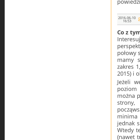
powiedzi
2016-06-10
16:53
Co z ty
Intere
perspek
połowy s
mamy sz
zakres 1
2015) i o
Jeżeli 
poziom 
można po
strony,
począws
minima 
jednak s
Wtedy te
(nawet t