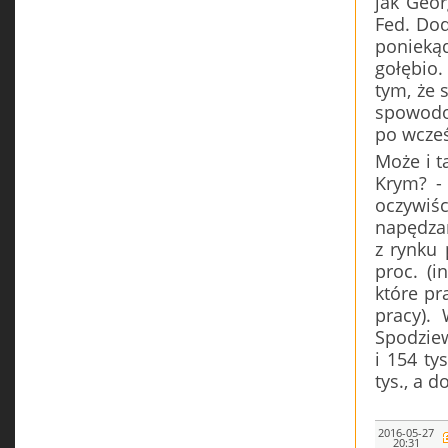
jak Geor
Fed. Dod
poniekąd
gołębio.
tym, że 
spowodo
po wcześ
Może i t
Krym? - 
oczywi
napędzan
z rynku 
proc. (i
które pr
pracy).
Spodziew
i 154 ty
tys., a d
2016-05-27
20:31