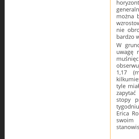
horyzon
general
można b
wzrostow
nie obr
bardzo w
W grunc
uwagę n
muśnięc
obserwu
1,17 (
kilkumi
tyle mia
zapytać
stopy p
tygodniu
Erica R
swoim 
stanowis