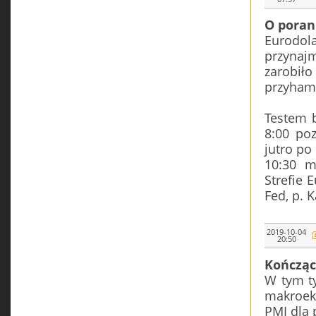
O pora
Eurodol
przynajm
zarobił
przyham
Testem b
8:00 po
jutro po
10:30 m
Strefie 
Fed, p. K
2019-10-04
20:50
Kończąc
W tym ty
makroek
PMI dla 