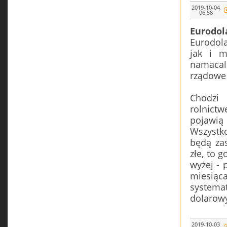
2019-10-04
06:58
Eurodola
Eurodola
jak i m
namacal
rządowe 
Chodzi
rolnictw
pojawią
Wszystko
będą zas
złe, to g
wyżej - 
miesiąc
systema
dolarow
2019-10-03