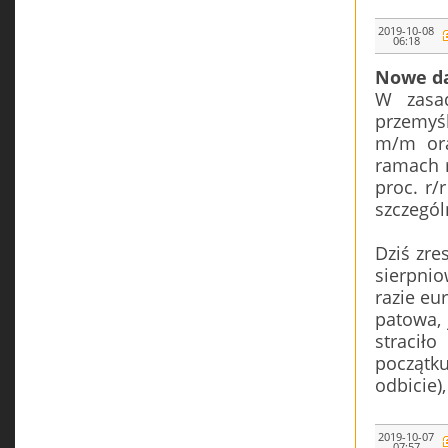
2019-10-08
06:18
Nowe d
W zasa
przemyśl
m/m ora
ramach r
proc. r/
szczegól
Dziś zre
sierpni
razie eu
patowa, 
stracił
początku
odbicie),
2019-10-07
07:57