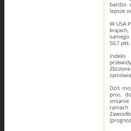
bardzo 
lepsze o
W USA P
krajach
samego s
50,1 pkt.
Indeks
przewidy
Zbliżo
zamówien
Dziś mog
proc. do
zmianie
ramach 
Zawiod
(prognoz