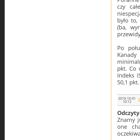
czy cał
niespec
było to,
(ba, wy
przewidy
Po połu
Kanady 
minimal
pkt. Co 
Indeks 
50,1 pkt.
2019-10-01
10:12
Odczyty
Znamy j
one cha
oczekiwa