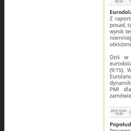
05:53
Eurodol
Z rapor
posad, t
wynik te
niemnie
obniżono
Dziś w 
eurodol
(9:15), 
Eurolan
dynamik
PMI dl
zamówien
2019-10-01
19:30
Popołud
Poranne 