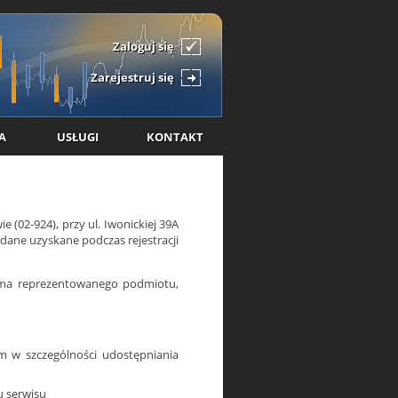
Zaloguj się
Zarejestruj się
A
USŁUGI
KONTAKT
 (02-924), przy ul. Iwonickiej 39A
dane uzyskane podczas rejestracji
firma reprezentowanego podmiotu,
m w szczególności udostępniania
u serwisu