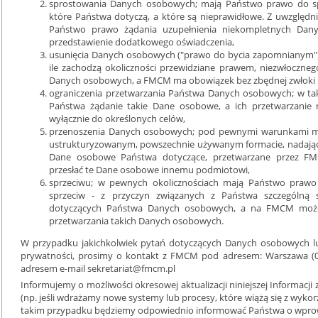
sprostowania Danych osobowych; mają Państwo prawo do s
które Państwa dotyczą, a które są nieprawidłowe. Z uwzględn
Państwo prawo żądania uzupełnienia niekompletnych Da
przedstawienie dodatkowego oświadczenia,
usunięcia Danych osobowych ("prawo do bycia zapomnianym")
ile zachodzą okoliczności przewidziane prawem, niezwłoczne
Danych osobowych, a FMCM ma obowiązek bez zbędnej zwłoki 
ograniczenia przetwarzania Państwa Danych osobowych; w t
Państwa żądanie takie Dane osobowe, a ich przetwarzanie 
wyłącznie do określonych celów,
przenoszenia Danych osobowych; pod pewnymi warunkami m
ustrukturyzowanym, powszechnie używanym formacie, nadają
Dane osobowe Państwa dotyczące, przetwarzane przez F
przesłać te Dane osobowe innemu podmiotowi,
sprzeciwu; w pewnych okolicznościach mają Państwo pra
sprzeciw - z przyczyn związanych z Państwa szczególną 
dotyczących Państwa Danych osobowych, a na FMCM może 
przetwarzania takich Danych osobowych.
W przypadku jakichkolwiek pytań dotyczących Danych osobowych l
prywatności, prosimy o kontakt z FMCM pod adresem: Warszawa (02-
adresem e-mail sekretariat@fmcm.pl
Informujemy o możliwości okresowej aktualizacji niniejszej Informac
(np. jeśli wdrażamy nowe systemy lub procesy, które wiążą się z wyk
takim przypadku będziemy odpowiednio informować Państwa o wpro