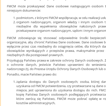
FMCM może przekazywać Dane osobowe następującym osobom tr
niniejszym dokumencie:
podmiotom, z którymi FMCM współpracuje, w celu realizacji usł
organom nadzorującym, organom władzy i innym osobom tr
niezbędne dla wypełnienia obowiązków nałożonych pr
przekazywane organom nadzorującym, sądom i innym organom w
FMCM zobowiązuje się stosować odpowiednie środki bezpieczeńs
organizacyjne, aby chronić Państwa Dane osobowe. Dane osobowe
wyłącznie przez czas niezbędny do osiągnięcia celów, dla których 
obowiązków wynikających z przepisów prawa, maksymalnie przez o
niezbędnych dla postępowań prawnych.
Przysługują Państwu prawa w zakresie ochrony Danych osobowych.
o ochronie danych, jesteście Państwo uprawnieni do wniesieni
nadzorczego (tj. do Prezesa Urzędu Ochrony Danych Osobowych lub o
Ponadto, macie Państwo prawo do:
żądania dostępu do Danych osobowych; osoba, której dan
uzyskania od FMCM potwierdzenia, czy przetwarzane są dane oso
miejsce, jest uprawniona do uzyskania dostępu do nich. FM
kopię Państwa Danych osobowych podlegających przetwarzani
które zwrócą się Państwo, FMCM może pobrać opłatę w roz
kosztów administracyjnych,