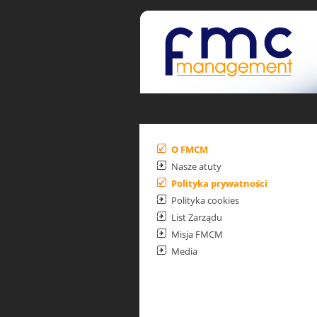
O FMCM
Nasze atuty
Polityka prywatności
Polityka cookies
List Zarządu
Misja FMCM
Media