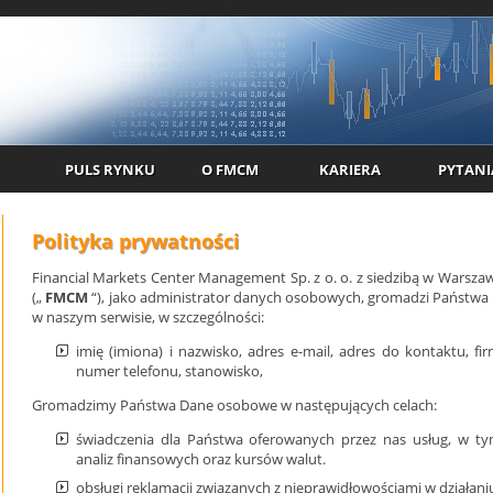
PULS RYNKU
O FMCM
KARIERA
PYTANI
Polityka prywatności
Financial Markets Center Management Sp. z o. o. z siedzibą w Warszawie
(„
FMCM
“), jako administrator danych osobowych, gromadzi Państwa 
w naszym serwisie, w szczególności:
imię (imiona) i nazwisko, adres e-mail, adres do kontaktu, 
numer telefonu, stanowisko,
Gromadzimy Państwa Dane osobowe w następujących celach:
świadczenia dla Państwa oferowanych przez nas usług, w ty
analiz finansowych oraz kursów walut.
obsługi reklamacji związanych z nieprawidłowościami w działani