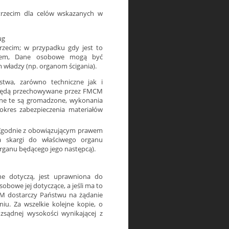
zecim dla celów wskazanych w
ug
zecim; w przypadku gdy jest to
awem, Dane osobowe mogą być
ładzy (np. organom ścigania).
twa, zarówno techniczne jak i
 będą przechowywane przez FMCM
dane te są gromadzone, wykonania
kres zabezpieczenia materiałów
 Zgodnie z obowiązującym prawem
a skargi do właściwego organu
rganu będącego jego następcą).
e dotyczą, jest uprawniona do
bowe jej dotyczące, a jeśli ma to
CM dostarczy Państwu na żądanie
u. Za wszelkie kolejne kopie, o
sądnej wysokości wynikającej z