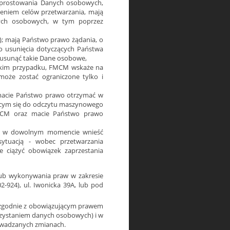
prostowania Danych osobowych,
ieniem celów przetwarzania, mają
nych osobowych, w tym poprzez
; mają Państwo prawo żądania, o
go usunięcia dotyczących Państwa
usunąć takie Dane osobowe,
akim przypadku, FMCM wskaże na
może zostać ograniczone tylko i
acie Państwo prawo otrzymać w
cym się do odczytu maszynowego
MCM oraz macie Państwo prawo
wo w dowolnym momencie wnieść
sytuacją - wobec przetwarzania
ciążyć obowiązek zaprzestania
ub wykonywania praw w zakresie
924), ul. Iwonicka 39A, lub pod
ji zgodnie z obowiązującym prawem
orzystaniem danych osobowych) i w
wadzanych zmianach.