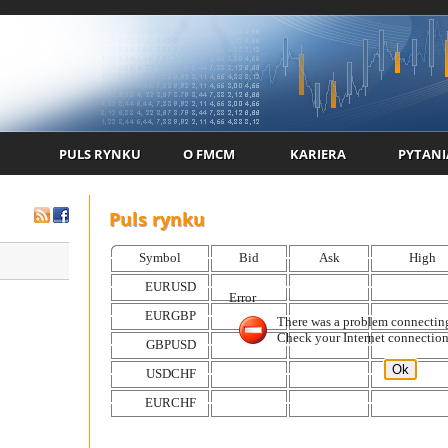
PULS RYNKU
O FMCM
KARIERA
PYTANI
Puls rynku