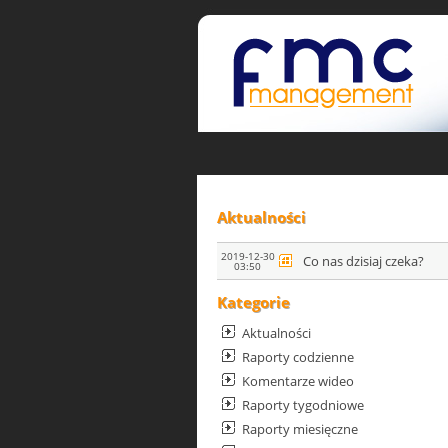
Aktualności
2019-12-30
Co nas dzisiaj czeka?
03:50
Kategorie
Aktualności
Raporty codzienne
Komentarze wideo
Raporty tygodniowe
Raporty miesięczne