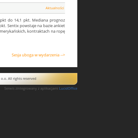
Aktualności
9 pkt do 14,1 pkt. Mediana prognoz
kt. Sentix powstaje na bazie ankiet
amerykańskich, kontraktach na ropę
Sesja uboga w wydarzenia -->
o. All rights reserved
Serwis zintegrowany z aplikacjami
LucidOffice