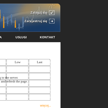
Zaloguj się
Zarejestruj się
A
USŁUGI
KONTAKT
więcej...