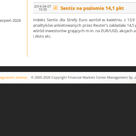
2014-04-07
Sentix na poziomie 14,1 pkt
10:30
Indeks Sentix dla Strefy Euro wzrósł w kwietniu z 13,
ierpień 2026
analityków ankietowanych przez Reuter's zakładała 14,5 p
wśród inwestorów grających m.in. na EUR/USD, akcjach 
i złoto etc.
egulamin serwisu
© 2005-2026 Copyright Financial Markets Center Management Sp. z o.