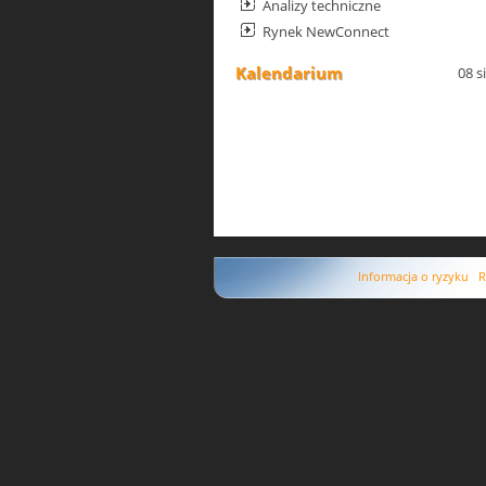
Analizy techniczne
Rynek NewConnect
Kalendarium
08 s
Informacja o ryzyku
R