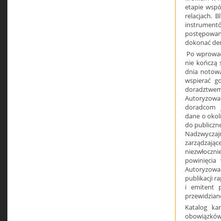
etapie wspó
relacjach. 
instrument
postępowan
dokonać dem
Po wprowad
nie kończą 
dnia notow
wspierać g
doradztwe
Autoryzow
doradcom je
dane o okol
do publiczn
Nadzwyczaj
zarządzają
niezwłocznie
powinięcia
Autoryzowan
publikacji 
i emitent 
przewidzian
Katalog ka
obowiązków 