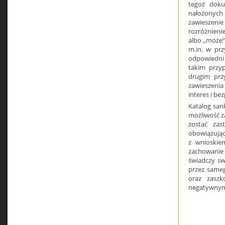
tegoż dok
nałożonych
zawieszeni
rozróżnieni
albo „może”
m.in. w prz
odpowiedni
takim przy
drugim prz
zawieszenia
interes i b
Katalog san
możliwość za
zostać za
obowiązując
z wnioskiem
zachowanie
świadczy sw
przez sameg
oraz zasz
negatywnym