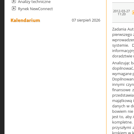
Analizy techniczne
Rynek NewConnect
2012-03-27
11:20
Kalendarium
07 sierpień 2026
Zadania Au
pierwszego 
wprowadze
systemie. 
informacy
doradztwie 
Analizując 
dopilnować
wymagane pr
Dopilnowan
innymi czyn
finansowe z
przedstawia
majątkową i
danych w do
bowiem nie 
jest to, aby
kompletne.
przyszłymi 
krokiem w k