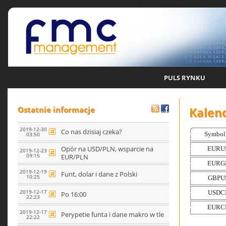
PULS RYNKU
Kalen
Ostatnie informacje
2019-12-30
Co nas dzisiaj czeka?
03:50
Opór na USD/PLN, wsparcie na
2019-12-23
09:15
EUR/PLN
2019-12-19
Funt, dolar i dane z Polski
10:25
2019-12-17
Po 16:00
22:23
2019-12-17
Perypetie funta i dane makro w tle
22:22