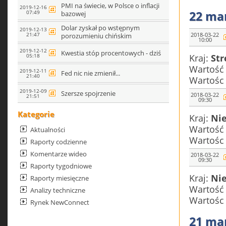
PMI na świecie, w Polsce o inflacji
2019-12-16
22 ma
07:49
bazowej
Dolar zyskał po wstępnym
2019-12-13
21:47
2018-03-22
porozumieniu chińskim
10:00
2019-12-12
Kwestia stóp procentowych - dziś
05:18
Kraj:
Str
Wartość
2019-12-11
Fed nic nie zmienił...
21:40
Wartośc
2019-12-09
Szersze spojrzenie
2018-03-22
21:51
09:30
Kategorie
Kraj:
Ni
Wartość
Aktualności
Wartośc
Raporty codzienne
Komentarze wideo
2018-03-22
09:30
Raporty tygodniowe
Kraj:
Ni
Raporty miesięczne
Wartość
Analizy techniczne
Wartośc
Rynek NewConnect
21 ma