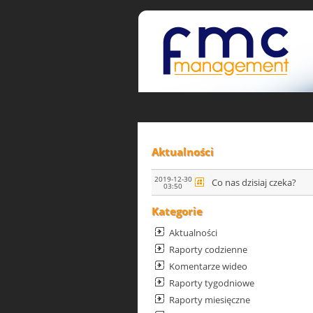
Aktualności
2019-12-30
Co nas dzisiaj czeka?
03:50
Kategorie
Aktualności
Raporty codzienne
Komentarze wideo
Raporty tygodniowe
Raporty miesięczne