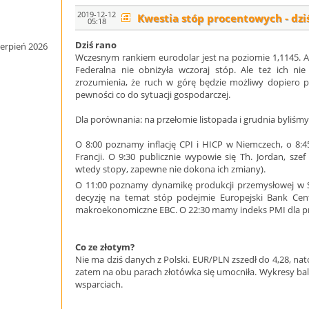
2019-12-12
Kwestia stóp procentowych - dzi
05:18
Dziś rano
ierpień 2026
Wczesnym rankiem eurodolar jest na poziomie 1,1145. 
Federalna nie obniżyła wczoraj stóp. Ale też ich ni
zrozumienia, że ruch w górę będzie możliwy dopiero po 
pewności co do sytuacji gospodarczej.
Dla porównania: na przełomie listopada i grudnia byliśmy 
O 8:00 poznamy inflację CPI i HICP w Niemczech, o 8:4
Francji. O 9:30 publicznie wypowie się Th. Jordan, szef
wtedy stopy, zapewne nie dokona ich zmiany).
O 11:00 poznamy dynamikę produkcji przemysłowej w Str
decyzję na temat stóp podejmie Europejski Bank Cent
makroekonomiczne EBC. O 22:30 mamy indeks PMI dla p
Co ze złotym?
Nie ma dziś danych z Polski. EUR/PLN zszedł do 4,28, n
zatem na obu parach złotówka się umocniła. Wykresy bala
wsparciach.