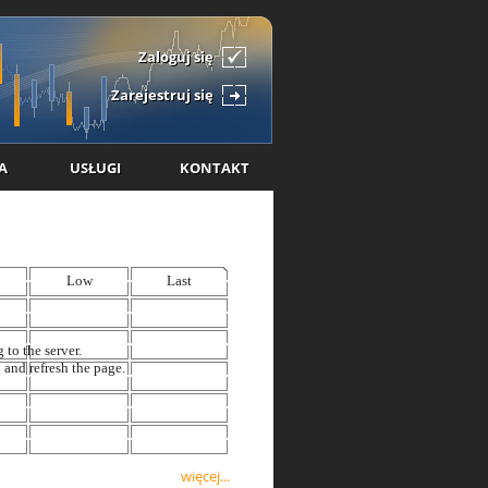
Zaloguj się
Zarejestruj się
A
USŁUGI
KONTAKT
więcej...