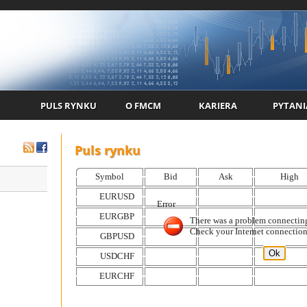
PULS RYNKU
O FMCM
KARIERA
PYTANI
Puls rynku