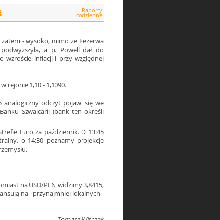
Raporty
ś
codzienne
A zatem - wysoko, mimo że Rezerwa
e podwyższyła, a p. Powell dał do
wzroście inflacji i przy względnej
w rejonie 1,10 - 1,1090.
5 analogiczny odczyt pojawi się we
 Banku Szwajcarii (bank ten określi
efie Euro za październik. O 13:45
ralny, o 14:30 poznamy projekcje
rzemysłu.
atomiast na USD/PLN widzimy 3,8415,
nsują na - przynajmniej lokalnych -
Tomasz Witczak