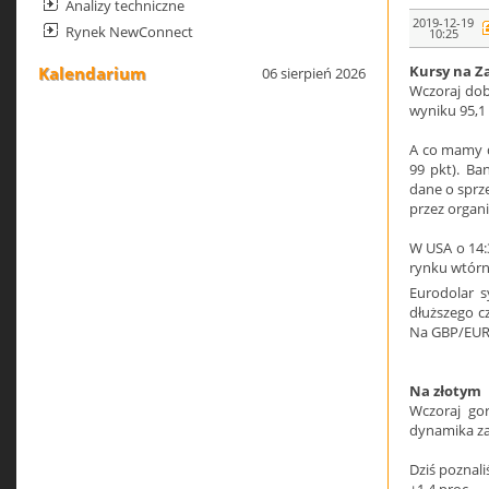
Analizy techniczne
2019-12-19
Rynek NewConnect
10:25
Kursy na Z
Kalendarium
06 sierpień 2026
Wczoraj dob
wyniku 95,1 
A co mamy d
99 pkt). Ba
dane o sprze
przez organi
W USA o 14:
rynku wtórn
Eurodolar s
dłuższego cz
Na GBP/EUR 
Na złotym
Wczoraj go
dynamika zat
Dziś poznal