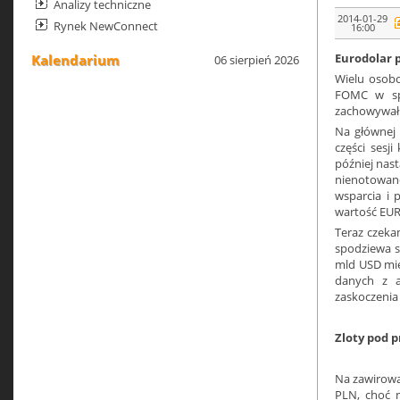
Analizy techniczne
2014-01-29
Rynek NewConnect
16:00
Eurodolar p
Kalendarium
06 sierpień 2026
Wielu osobo
FOMC w spr
zachowywał 
Na głównej 
części sesj
później nas
nienotowane
wsparcia i 
wartość EUR
Teraz czek
spodziewa s
mld USD mies
danych z a
zaskoczenia
Zloty pod p
Na zawirowan
PLN, choć n