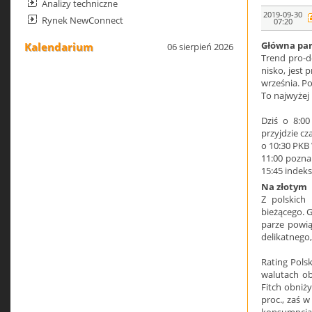
Analizy techniczne
2019-09-30
Rynek NewConnect
07:20
Główna pa
Kalendarium
06 sierpień 2026
Trend pro-d
nisko, jest
września. Po
To najwyżej
Dziś o 8:00
przyjdzie cz
o 10:30 PKB 
11:00 pozna
15:45 indeks
Na złotym
Z polskich
bieżącego. G
parze powią
delikatnego
Rating Pols
walutach ob
Fitch obniż
proc., zaś w