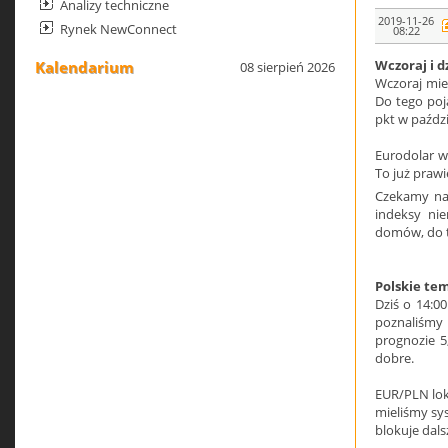
Analizy techniczne
2019-11-26
Rynek NewConnect
08:22
Wczoraj i d
Kalendarium
08 sierpień 2026
Wczoraj mie
Do tego poj
pkt w paździ
Eurodolar wy
To już praw
Czekamy na 
indeksy ni
domów, do t
Polskie te
Dziś o 14:0
poznaliśmy 
prognozie 5,
dobre.
EUR/PLN loku
mieliśmy sys
blokuje dal