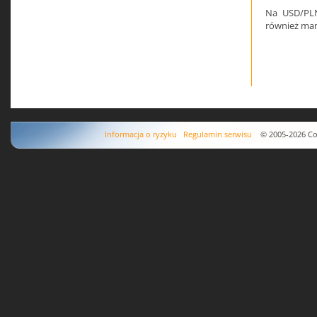
Na USD/PLN 
również mam
Informacja o ryzyku
Regulamin serwisu
© 2005-2026 Copyr