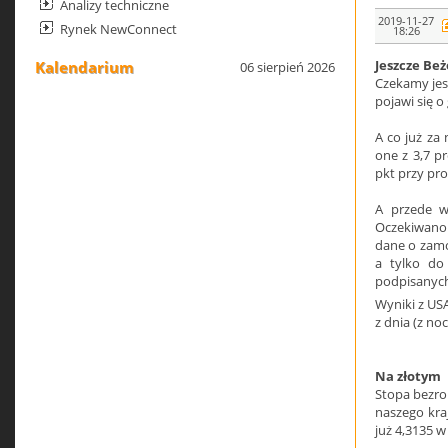
Analizy techniczne
2019-11-27
Rynek NewConnect
18:26
Jeszcze Beż
Kalendarium
06 sierpień 2026
Czekamy jes
pojawi się o
A co już za
one z 3,7 p
pkt przy pro
A przede w
Oczekiwano 
dane o zamó
a tylko do
podpisanyc
Wyniki z US
z dnia (z n
Na złotym
Stopa bezrob
naszego kraj
już 4,3135 w