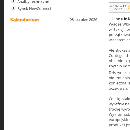
Analizy techniczne
2018-12-13
Rynek NewConnect
22:32
...i inne i
Kalendarium
08 sierpień 2026
Władze Włoc
w takiej fo
początkowo
wicepremier 
Ale Bruksel
Contego chc
obietnic o 
zbytnio Komi
Dziś rynek p
nie zmienio
konieczna j
oczekiwań.
Co się stał
wyraźnie na 
trochę wyró
Wykres nada
europejskic
produkcji pr