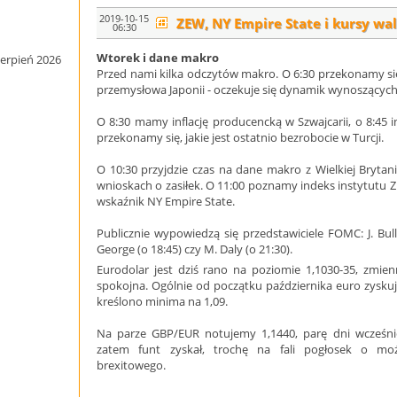
2019-10-15
ZEW, NY Empire State i kursy wa
06:30
Wtorek i dane makro
ierpień 2026
Przed nami kilka odczytów makro. O 6:30 przekonamy się
przemysłowa Japonii - oczekuje się dynamik wynoszących -
O 8:30 mamy inflację producencką w Szwajcarii, o 8:45 in
przekonamy się, jakie jest ostatnio bezrobocie w Turcji.
O 10:30 przyjdzie czas na dane makro z Wielkiej Brytan
wnioskach o zasiłek. O 11:00 poznamy indeks instytutu ZE
wskaźnik NY Empire State.
Publicznie wypowiedzą się przedstawiciele FOMC: J. Bullar
George (o 18:45) czy M. Daly (o 21:30).
Eurodolar jest dziś rano na poziomie 1,1030-35, zmienn
spokojna. Ogólnie od początku października euro zyskuje
kreślono minima na 1,09.
Na parze GBP/EUR notujemy 1,1440, parę dni wcześnie
zatem funt zyskał, trochę na fali pogłosek o możl
brexitowego.