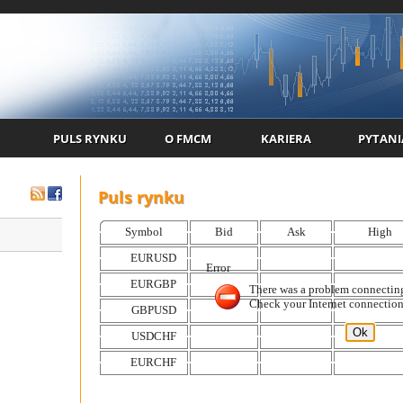
PULS RYNKU
O FMCM
KARIERA
PYTANI
Puls rynku