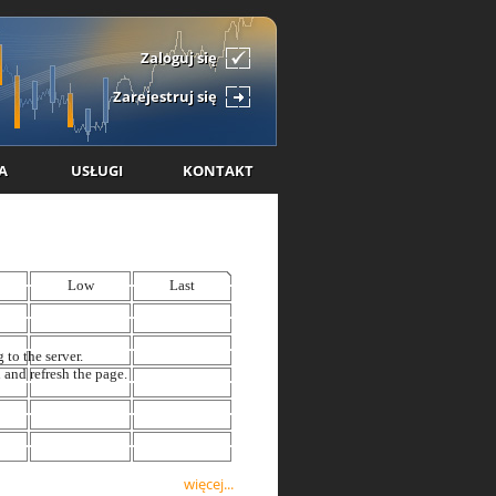
Zaloguj się
Zarejestruj się
A
USŁUGI
KONTAKT
więcej...