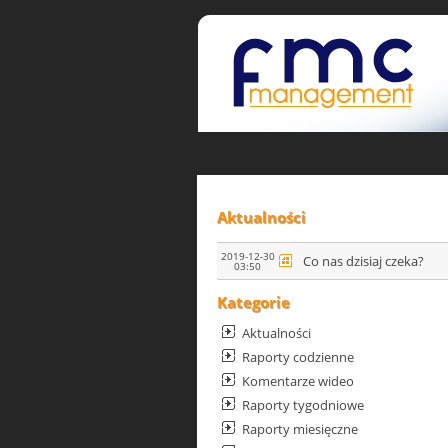
Aktualności
2019-12-30
Co nas dzisiaj czeka?
03:50
Kategorie
Aktualności
Raporty codzienne
Komentarze wideo
Raporty tygodniowe
Raporty miesięczne