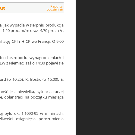
Raporty
lut
codzienne
, jak wypadła w sierpniu produkcja
1,20 proc. m/m oraz -4,70 proc. r/r.
flację CPI i HICP we Francji. O 9:00
ii: o bezrobociu, wynagrodzeniach i
W z Niemiec, zaś o 14:30 pojawi się
d (o 10:25), R. Bostic (o 15:00), E.
ość jest niewielka, sytuacja raczej
, dolar traci, na początku miesiąca
j było ok. 1,1090-95 w minimach,
iwości osiągnięcia porozumienia